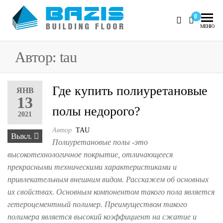
Skip
0
to
Базис
Промышленные
МЕНЮ
the
полы, наливные
content
полы 3D
Автор:
tau
Где купить полиуретановые
ЯНВ
13
полы недорого?
2021
Автор
TAU
Выкл.
Полиуретановые полы -это
высокотехнологичное покрытие, отличающееся
прекрасными техническими характеристиками и
привлекательным внешним видом. Расскажем об основных
их свойствах. Основным компонентом такого пола является
гетероцементный полимер. Преимуществом такого
полимера является высокий коэффициент на сжатие и