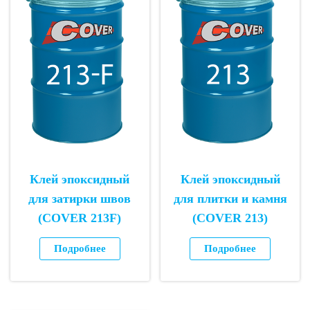
Клей эпоксидный
Клей эпоксидный
для затирки швов
для плитки и камня
(COVER 213F)
(COVER 213)
Подробнее
Подробнее