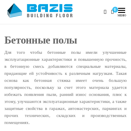
Skip
0
to
Базис
Промышленные
МЕНЮ
the
полы, наливные
content
полы 3D
Бетонные полы
Для того чтобы бетонные полы имели улучшенные
эксплуатационные характеристики и повышенную прочность,
в бетонную смесь добавляются специальные материалы,
придающие ей устойчивость к различным нагрузкам. Такая
основа как бетонная стяжка имеет очень большую
популярность, поскольку за счет этого материала удается
избежать появления пыли, ранний износ основания, плюс к
этому, улучшаются эксплуатационные характеристики, а также
защитные свойства в гаражах, автомастерских, паркингах и
прочих технических, складских и производственных
помещениях.