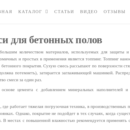
ВНАЯ
КАТАЛОГ
СТАТЬИ
ВИДЕО
ОТЗЫВЫ
и для бетонных полов
большим количеством материалов, используемых для защиты и
омичных и простых в применения является топпинг. Топпинг нанос
я бетонного покрытия. Сухую смесь рассыпают по поверхности стя
ь должна потемнеть), затирается заглаживающей машинкой. Распре
во смеси за один раз.
 основе цемента с добавлением минеральных наполнителей и 
где работает тяжелая погрузочная техника, в производственных 
тоянках. Однако, покрытие не подойдет в тех случаях, когда сущес
и. В местах с повышенной влажностью рекомендуется применять 