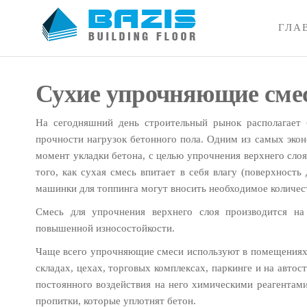
Skip
to
ГЛА
Базис
Промышленные
the
полы, наливные
content
полы 3D
Сухие упрочняющие смес
На сегодняшний день строительный рынок располагает 
прочности нагрузок бетонного пола. Одним из самых экон
момент укладки бетона, с целью упрочнения верхнего сло
того, как сухая смесь впитает в себя влагу (поверхност
машинки для топпинга могут вносить необходимое количест
Смесь для упрочнения верхнего слоя производится на
повышенной износостойкости.
Чаще всего упрочняющие смеси используют в помещениях, 
складах, цехах, торговых комплексах, паркинге и на автос
постоянного воздействия на него химическими реагентам
пропитки, которые уплотнят бетон.