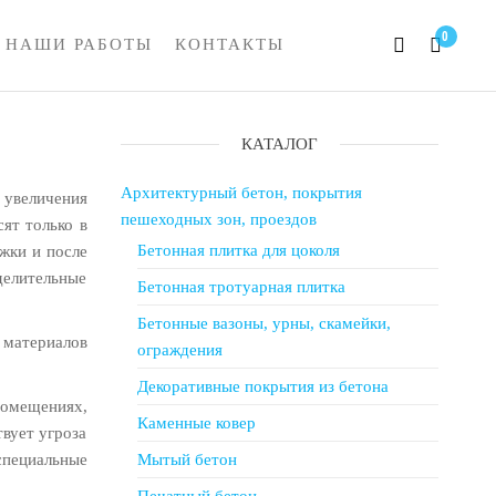
0
НАШИ РАБОТЫ
КОНТАКТЫ
КАТАЛОГ
Архитектурный бетон, покрытия
 увеличения
пешеходных зон, проездов
ят только в
Бетонная плитка для цоколя
жки и после
делительные
Бетонная тротуарная плитка
Бетонные вазоны, урны, скамейки,
материалов
ограждения
Декоративные покрытия из бетона
помещениях,
Каменные ковер
твует угроза
специальные
Мытый бетон