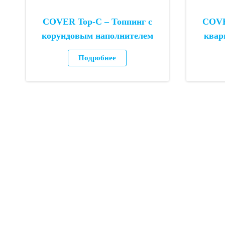
COVER Top-C – Топпинг с
COVE
корундовым наполнителем
квар
Подробнее