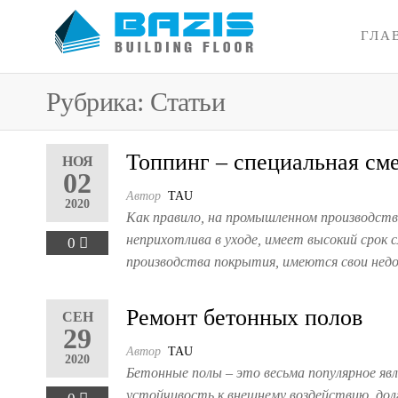
Skip
to
ГЛА
Базис
Промышленные
the
полы, наливные
content
полы 3D
Рубрика: Статьи
Топпинг – специальная см
НОЯ
02
Автор
TAU
2020
Как правило, на промышленном производств
неприхотлива в уходе, имеет высокий срок 
0
производства покрытия, имеются свои нед
Ремонт бетонных полов
СЕН
29
Автор
TAU
2020
Бетонные полы – это весьма популярное яв
устойчивость к внешнему воздействию, дол