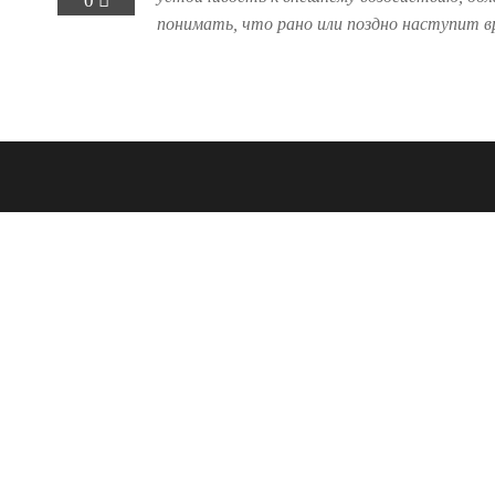
0
понимать, что рано или поздно наступит в
Навигация
по
записям