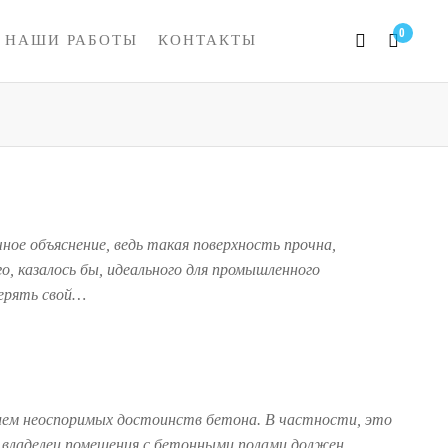
0
НАШИ РАБОТЫ
КОНТАКТЫ
ное объяснение, ведь такая поверхность прочна,
о, казалось бы, идеального для промышленного
терять свой…
чием неоспоримых достоинств бетона. В частности, это
й владелец помещения с бетонными полами должен