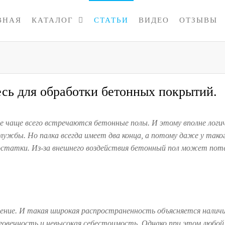
ВНАЯ
КАТАЛОГ
СТАТЬИ
ВИДЕО
ОТЗЫВЫ
есь для обработки бетонных покрытий.
е чаще всего встречаются бетонные полы. И этому вполне логич
службы. Но палка всегда имеет два конца, а потому даже у таког
остатки. Из-за внешнего воздействия бетонный пол может по
ление. И такая широкая распространенность объясняется нали
говечность и невысокая себестоимость. Однако при этом любо