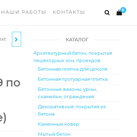
0
НАШИ РАБОТЫ
КОНТАКТЫ
ext
КАТАЛОГ
Архитектурный бетон, покрытия
OVER
пешеходных зон, проездов
Бетонная плитка для цоколя
9 по
Бетонная тротуарная плитка
НЫХ
Бетонные вазоны, урны,
скамейки, ограждения
Х
Декоративные покрытия из
)
бетона
Каменные ковер
КОМ
Мытый бетон