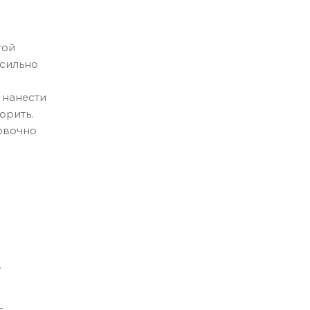
той
 сильно
 нанести
орить.
овочно
.