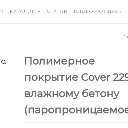
АЯ
КАТАЛОГ
СТАТЬИ
ВИДЕО
ОТЗЫВЫ
N
ПОЛИМЕРНОЕ
СВЯЗУЮЩЕЕ C
Полимерное
227 ДЛЯ
покрытие Cover 22
ВЫСОКОПРОЧ
влажному бетону
НАПОЛНЕННЫ
ПОКРЫТИЙ С
(паропроницаемое
ЦВЕТНЫМ ПЕС