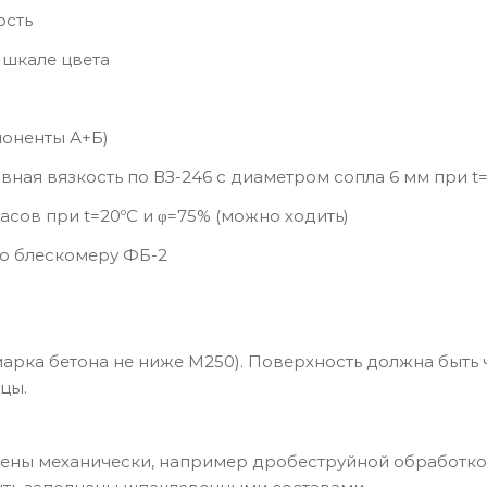
ость
 шкале цвета
мпоненты А+Б)
овная вязкость по ВЗ-246 с диаметром сопла 6 мм при t=
часов при t=20ºС и φ=75% (можно ходить)
по блескомеру ФБ-2
рка бетона не ниже М250). Поверхность должна быть ч
цы.
лены механически, например дробеструйной обработко