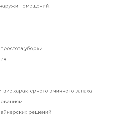
снаружи помещений.
и простота уборки
ния
тствие характерного аминного запаха
нованиям
зайнерских решений