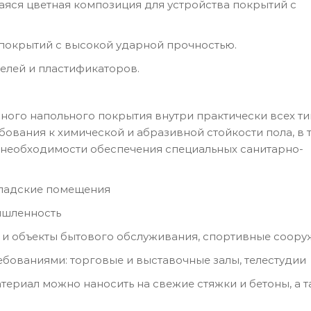
яся цветная композиция для устройства покрытий с
 покрытий с высокой ударной прочностью.
елей и пластификаторов.
ного напольного покрытия внутри практически всех т
ования к химической и абразивной стойкости пола, в 
 необходимости обеспечения специальных санитарно-
кладские помещения
ышленность
 и объекты бытового обслуживания, спортивные соору
ованиями: торговые и выставочные залы, телестудии
риал можно наносить на свежие стяжки и бетоны, а т