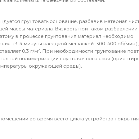
ть заполнены шпаклевочными составами.
ндуется грунтовать основание, разбавив материал чис
ей массы материала. Вязкость при таком разбавлении
оэтому в процессе грунтования материал необходимо
ия (3-4 минуты насадкой мешалкой 300-400 об/мин.),
2
тавляет 0,3 г/м
. При необходимости грунтование повт
 полной полимеризации грунтовочного слоя (ориентир
температуры окружающей среды).
помещении во время всего цикла устройства покрытия