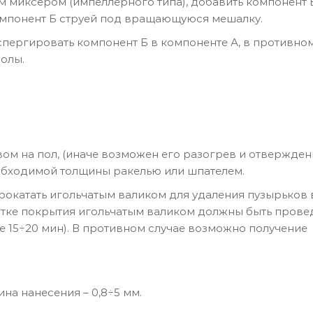
 миксером (импеллерного типа), добавить компонент 
компонент Б струей под вращающуюся мешалку.
ергировать компонент Б в компоненте А, в противном
олы.
ом на пол, (иначе возможен его разогрев и отвержден
обходимой толщины ракелью или шпателем.
окатать игольчатым валиком для удаления пузырьков 
атке покрытия игольчатым валиком должны быть прове
 15÷20 мин). В противном случае возможно получение
на нанесения – 0,8÷5 мм.