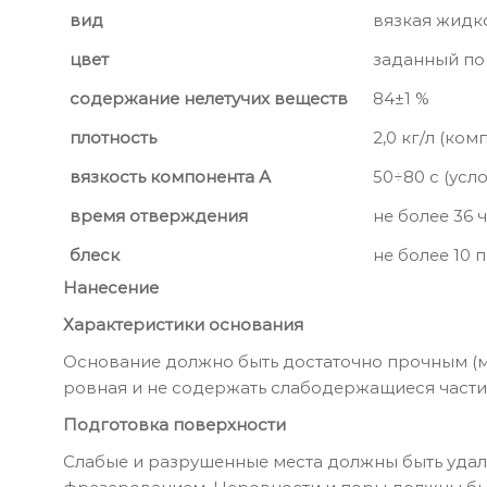
вид
вязкая жидк
цвет
заданный по
содержание нелетучих веществ
84±1 %
плотность
2,0 кг/л (ко
вязкость компонента А
50÷80 с (усл
время отверждения
не более 36 
блеск
не более 10 
Нанесение
Характеристики основания
Основание должно быть достаточно прочным (ма
ровная и не содержать слабодержащиеся части
Подготовка поверхности
Слабые и разрушенные места должны быть уда