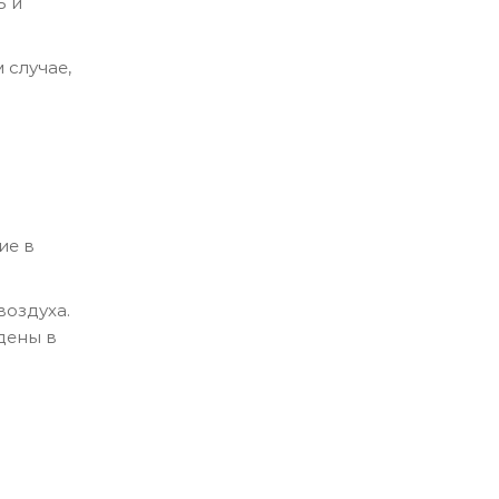
Б и
 случае,
ие в
воздуха.
дены в