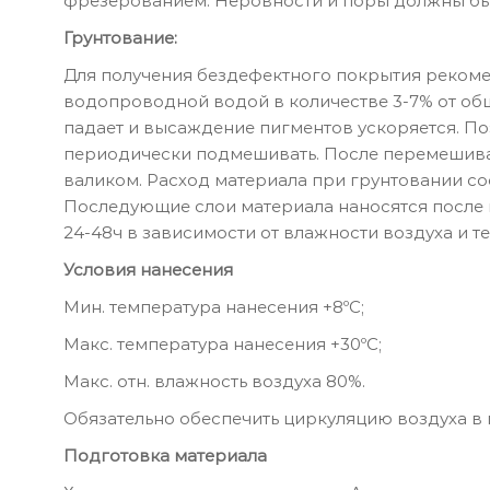
фрезерованием. Неровности и поры должны бы
Грунтование:
Для получения бездефектного покрытия рекоме
водопроводной водой в количестве 3-7% от общ
падает и высаждение пигментов ускоряется. П
периодически подмешивать. После перемешиван
валиком. Расход материала при грунтовании сос
Последующие слои материала наносятся после
24-48ч в зависимости от влажности воздуха и 
Условия нанесения
Мин. температура нанесения +8ºС;
Макс. температура нанесения +30ºС;
Макс. отн. влажность воздуха 80%.
Обязательно обеспечить циркуляцию воздуха в 
Подготовка материала