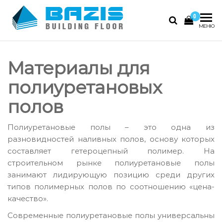
Skip
0
to
Базис
Промышленные
МЕНЮ
the
полы, наливные
content
полы 3D
Материалы для
полиуретановых
полов
Полиуретановые полы – это одна из
разновидностей наливных полов, основу которых
составляет гетероцепный полимер. На
строительном рынке полиуретановые полы
занимают лидирующую позицию среди других
типов полимерных полов по соотношению «цена-
качество».
Современные полиуретановые полы универсальны