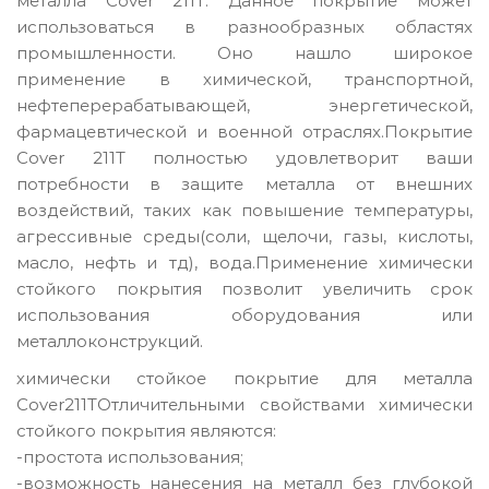
металла Cover 211T. Данное покрытие может
использоваться в разнообразных областях
промышленности. Оно нашло широкое
применение в химической, транспортной,
нефтеперерабатывающей, энергетической,
фармацевтической и военной отраслях.Покрытие
Cover 211T полностью удовлетворит ваши
потребности в защите металла от внешних
воздействий, таких как повышение температуры,
агрессивные среды(соли, щелочи, газы, кислоты,
масло, нефть и тд), вода.Применение химически
стойкого покрытия позволит увеличить срок
использования оборудования или
металлоконструкций.
химически стойкое покрытие для металла
Cover211TОтличительными свойствами химически
стойкого покрытия являются:
-простота использования;
-возможность нанесения на металл без глубокой