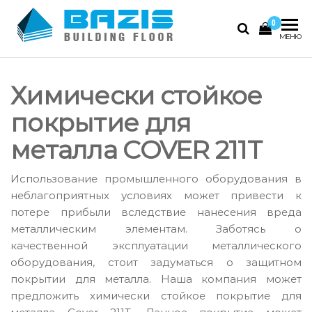
Skip
0
to
Базис
Промышленные
МЕНЮ
the
полы, наливные
content
полы 3D
Химически стойкое
покрытие для
металла COVER 211T
Использование промышленного оборудования в
неблагоприятных условиях может привести к
потере прибыли вследствие нанесения вреда
металлическим элементам. Заботясь о
качественной эксплуатации металлического
оборудования, стоит задуматься о защитном
покрытии для металла. Наша компания может
предложить химически стойкое покрытие для