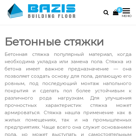
Skip
0
to
Базис
Промышленные
МЕНЮ
the
полы, наливные
content
полы 3D
Бетонные стяжки
Бетонная стяжка популярный материал, когда
необходима укладка или замена пола. Стяжка из
бетона имеет важное предназначение — она
позволяет создать основу для пола, делающую его
ровным, под последующий монтаж напольного
покрытия и сделать пол более устойчивым к
различного рода нагрузкам. Для улучшения
прочностных характеристик стяжка может
армироваться. Стяжка нашла применение как в
жилых помещениях, так и на промышленных
предприятиях. Чаще всего она служит основанием
пола, но может выступать и самостоятельным