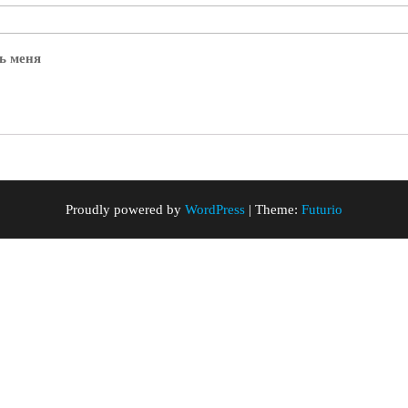
ь меня
Proudly powered by
WordPress
|
Theme:
Futurio