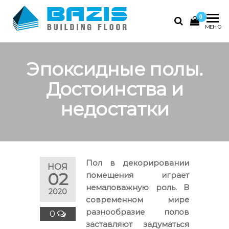
Skip
0
to
Базис
Промышленные
МЕНЮ
the
полы, наливные
content
полы 3D
Эпоксидные полы.
Достоинства и
недостатки
Пол в декорировании
НОЯ
02
помещения играет
немаловажную роль. В
2020
современном мире
разнообразие полов
0
заставляют задуматься